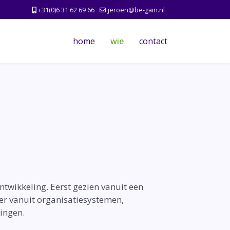
+31(0)6 31 62 69 66
jeroen@be-gain.nl
home
wie
contact
twikkeling. Eerst gezien vanuit een
er vanuit organisatiesystemen,
ingen.